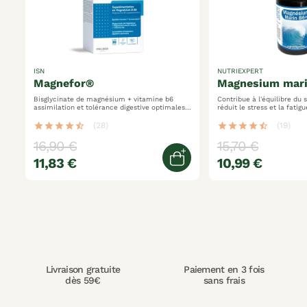
ISN
NUTRIEXPERT
magnefor®
magnesium mar
Bisglycinate de magnésium + vitamine b6
Contribue à l'équilibre du
assimilation et tolérance digestive optimales
réduit le stress et la fatigue riche 
équilibre nerveux et musculaire gélules
magnésium et vitamine b6
végétales
star
star
star
star
star_half
(28)
star
star
star
star
star_half
(19)
16,90 €
15,70 €
11,83 €
10,99 €
jouter au panier
Ajouter au panier
Livraison gratuite
Paiement en 3 fois
dès 59€
sans frais