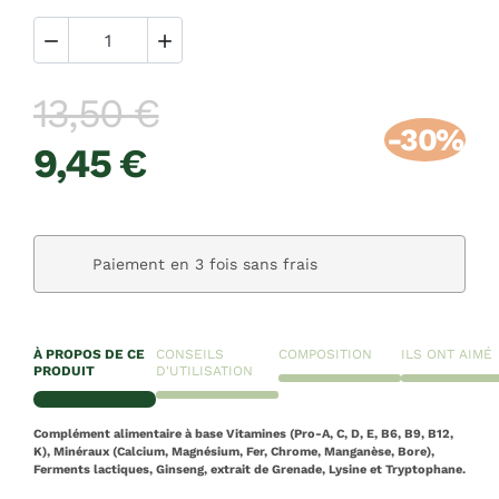


13,50 €
-30%
9,45 €
Paiement en 3 fois sans frais
À PROPOS DE CE
CONSEILS
COMPOSITION
ILS ONT AIMÉ
PRODUIT
D'UTILISATION
Complément alimentaire à base Vitamines (Pro-A, C, D, E, B6, B9, B12,
K), Minéraux (Calcium, Magnésium, Fer, Chrome, Manganèse, Bore),
Ferments lactiques, Ginseng, extrait de Grenade, Lysine et Tryptophane.