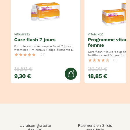
VITAMIN'22
VITAMIN'22
cure flash 7 jours
programme vitaminé
femme
Formule exclusive coup de fouet 7 jours !
vitamines + minéraux + oligo-éléments 1
Cure flash 7 jours "coup de fouet" 
dose = 100% des apports en vitamines
star
star
star
star
star
(21)
ange
fortifiante anti fatigue formule spécifique
femme
star
star
star
star
star_half
(8)
15,50 €
29,00 €
9,30 €
18,85 €
jouter au panier
Ajouter au panier
Livraison gratuite
Paiement en 3 fois