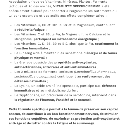
Association unique de Vitamines, Minéraux, Plantes, Ferments
lactiques et Acides aminés,
VITAMIN’22 SPECIFIC FEMME
a été
spécialement élaboré pour apporter à l’organisme les nutriments qui
lui sont essentiels et des actifs aux effets complémentaires :
Les Vitamines C, B6 et B12, le Fer et le Magnésium, contribuent
à
réduire la fatigue
;
Les Vitamines C et B6, le Fer, le Magnésium, le Calcium et le
Manganèse,
participent au métabolisme énergétique
;
Les Vitamines C, D, B6, B9 et B12, ainsi que le Fer,
soutiennent la
fonction immunitaire
;
Le Ginseng aide à maintenir les sensations d’
énergie et de tonus
physique et mental
;
La Grenade possède des
propriétés anti-oxydantes,
antibactériennes, antivirales et anti-inflammatoires
;
Les 2 milliards de ferments lactiques
(Lactobacillus rhamnosus,
Lactobacillus acidophilus)
contribuent au
renforcement des
défenses naturelles
;
La Lysine, un acide aminé indispensable, participe aux
défenses
immunitaires
et au métabolisme du fer ;
Le Tryptophane, un précurseur de la sérotonine, intervient dans
la
régulation de l’humeur, l’anxiété et le sommeil
.
Cette formule spécifique permet à la femme de préserver son capital
osseux, de contribuer à un bon fonctionnement nerveux, de stimuler
ses fonctions cognitives, de maximiser sa protection anti-oxydante et
anti-âge et de lutter contre la fatigue et le surmenage.