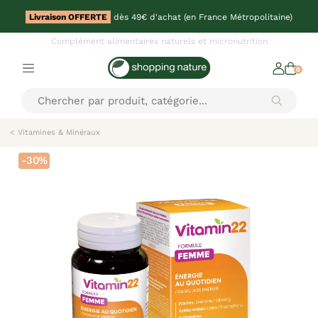
Livraison OFFERTE
dès 49€ d'achat (en France Métropolitaine)
Complément alimentaires naturels et micronutrition
0
< Vitamines & Minéraux
-30%