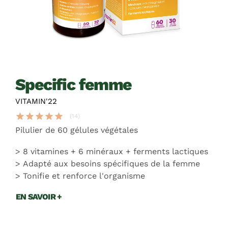
specific femme
VITAMIN'22
star
star
star
star
star
(14)
Pilulier de 60 gélules végétales
8 vitamines + 6 minéraux + ferments lactiques
Adapté aux besoins spécifiques de la femme
Tonifie et renforce l'organisme
EN SAVOIR +