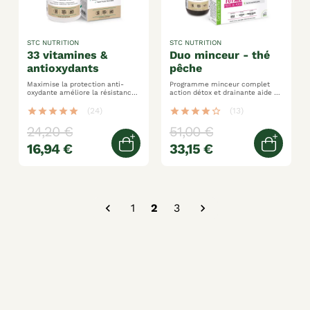
STC NUTRITION
STC NUTRITION
33 vitamines &
duo minceur - thé
antioxydants
pêche
Maximise la protection anti-
Programme minceur complet
oxydante améliore la résistance
action détox et drainante aide à
au stress de l’effort renforce les
affiner la silhouette
défenses naturelles
star
star
star
star
star
(24)
star
star
star
star
star_border
(13)
24,20 €
51,00 €
16,94 €
33,15 €
Ajouter au panier
Ajoute

1
2
3
