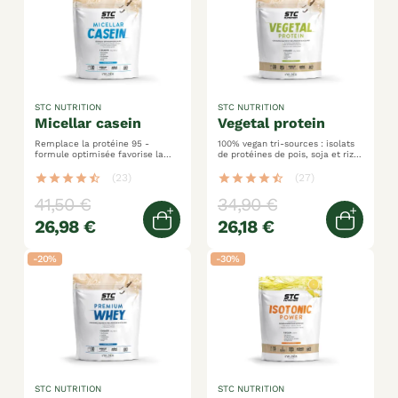
STC NUTRITION
STC NUTRITION
micellar casein
vegetal protein
Remplace la protéine 95 -
100% vegan tri-sources : isolats
formule optimisée favorise la
de protéines de pois, soja et riz
perte de masse grasse active la
maintien quotidien de son apport
combustion des graisses
en protéines
star
star
star
star
star_half
(23)
star
star
star
star
star_half
(27)
41,50 €
34,90 €
26,98 €
26,18 €
Quick view
Quick 
-20%
-30%
STC NUTRITION
STC NUTRITION