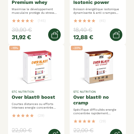
premium whey
isotonic power
Maximise le développement
Boisson énergétique isotonique
musculaire protège du stress
dynamisante & anti-crampes
oxydatif optimise la récupération
dextrose + maltodextrines +
musculaire
fructose
star
star
star
star
star_half
(145)
star
star
star
star
star
(45)
39,90 €
18,40 €
31,92 €
12,88 €
Quick view
Quick 
-15%
-20%
STC NUTRITION
STC NUTRITION
over blast® boost
over blast® no
cramp
Courtes distances ou efforts
intenses energie concentrée
Spécifique difficultés energie
rapidement assimilable
concentrée rapidement
complexe dynamisant ginseng et
star
star
star
star
star
(29)
assimilable fonction musculaire
gingembre
anti-crampes et lourdeurs
star
star
star
star
star
(29)
22,00 €
22,00 €