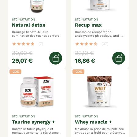
STC NUTRITION
STC NUTRITION
natural detox
recup max
Drainage hépato-biliaire
Boisson de récupération
élimination des toxines confort
antioxydante ph basique, anti-
digestif
acidité musculaire
maltodextrines + bcaa +
star
star
star
star
star
(7)
star
star
star
star
star_half
(37)
glutamine
30,60 €
23,10 €
29,07 €
16,86 €
Ajouter au panier
Ajoute
-30%
-30%
STC NUTRITION
STC NUTRITION
taurine synergy +
whey muscle +
Booste le tonus physique et
Maximise la prise de muscle sec
mental augmente la résistance
extraction à froid pour préserver
et l'endurance performances
les qualités nutritionnelles