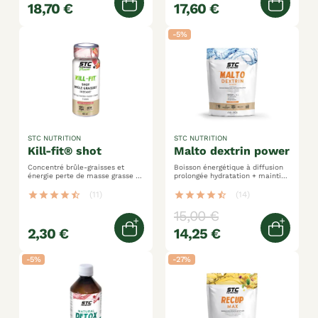
18,70 €
17,60 €
Quick view
Quick 
-5%
STC NUTRITION
STC NUTRITION
kill-fit® shot
malto dextrin power
Concentré brûle-graisses et
Boisson énergétique à diffusion
énergie perte de masse grasse et
prolongée hydratation + maintien
séchage l-carnitine + choline +
de la performance 100%
guarana
maltodextrines
star
star
star
star
star_half
(11)
star
star
star
star
star_half
(14)
15,00 €
2,30 €
14,25 €
Ajouter au panier
Ajoute
-5%
-27%