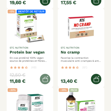
19,60 €
17,55 €
Ajouter au panier
Ajoute
-5%
BIENTÔT DE RETOUR
STC NUTRITION
STC NUTRITION
protein bar vegan
no cramp
En-cas protéiné 100% vegan
Favorise la contraction
source de protéines et fibres
musculaire anti-crampes & anti-
pauvre en sucres
acide lactique aide à lutter
contre la fatigue
star
star
star
star
star_half
(49)
star
star
star
star
star_half
(61)
12,50 €
11,88 €
13,40 €
Out of stock
Ajoute
-30%
-35%
PACK