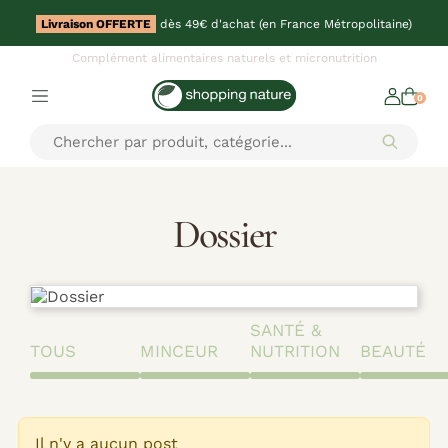
Livraison OFFERTE
dès 49€ d'achat (en France Métropolitaine)
Complément alimentaires naturels et micronutrition
0
Dossier
SANTÉ &
TOUS
MINCEUR
NUTRITION
BEAUTÉ
Il n'y a aucun post