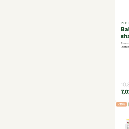
PEDI
balépou
sh
Shamp
lentes actif 100% d’ori
10,
7,0
-25%