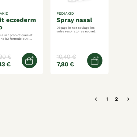
AKID
PEDIAKID
spray nasal
o
Dégage le nez soulage les
voies respiratoires nouvel
e in : probiotiques et
embout adapté aux bébés
 formule out :
 apaisante
ngeaisons et rougeurs)
 an
90 €
10,40 €
43 €
7,80 €
Ajouter au panier
Ajouter au pani

1
2
