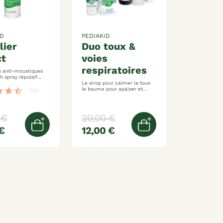
ID
PEDIAKID
duo toux &
ct
voies
respiratoires
n anti-moustiques
lsif
daptée aux enfants
Le sirop pour calmer la toux
ois
le baume pour apaiser et
ar
star
star_half
(10)
réconforter aux extraits de
plantes
 €
20,00 €
€
12,00 €
er
Ajouter au panier
Ajouter au panier