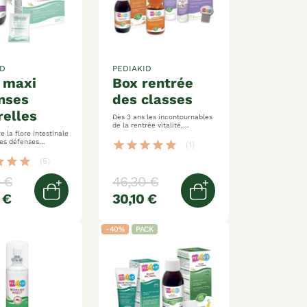
ID
PEDIAKID
box rentrée
nses
des classes
relles
Dès 3 ans les incontournables
de la rentrée vitalité,
e la flore intestinale
immunité, anti-poux
les défenses
star
star
star
star
star
(1)
ée
munité
ar
star
star
(5)
 €
46,30 €
 €
30,10 €
er
Ajouter au panier
Ajouter au panier
-40%
PACK