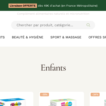
Livraison OFFERTE
dès 49€ d'achat (en France Métropolitaine)
Complément alimentaires naturels et micronutrition
NTS
BEAUTÉ & HYGIÈNE
SPORT & MASSAGE
OFFRES S
Enfants
-35%
-24%