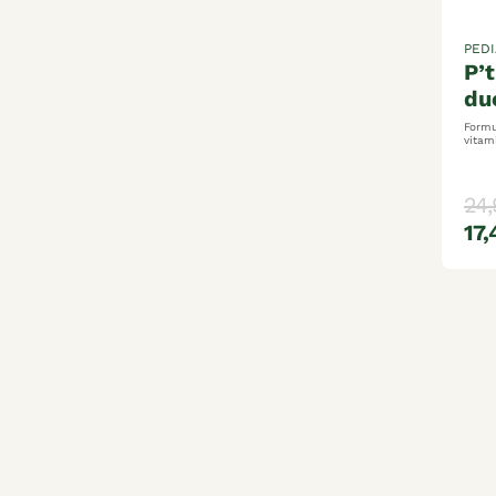
PEDI
p’tit eczederm
du
Formul
vitamine b3
crème
(déma
dès 1
24,
17,