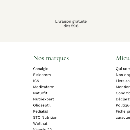
Livraison gratuite
dès 59€
Nos marques
Mieu
Canalgic
Qui so
Fisiocrem
Nos en
ISN
Livrais
Medicafarm
Mention
Naturfit
Conditi
Nutriexpert
Déclara
Olioseptil
Politiq
Pediakid
Fiche pr
STC Nutrition
caracté
Wellnat
Vitamin'22