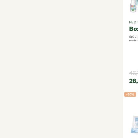
PEDI
b
Spéci
mois une réponse naturelle et
adaptée
d’ins
46,
28
-30%