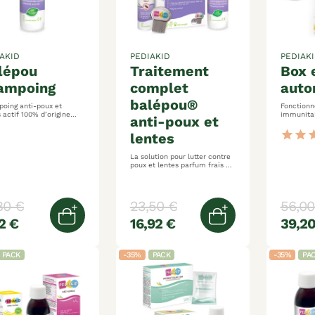
AKID
PEDIAKID
PEDIAK
traitement
box enfants
ampoing
complet
auto
balépou®
oing anti-poux et
Fonction
gine
immunitaire séle
anti-poux et
naturelle action rapide 15 min
incontour
sirops, g
star
star
st
lentes
pratique e
La solution pour lutter contre
poux et lentes parfum frais et
agréable peigne métal inclus
80 €
23,50 €
56,00
2 €
16,92 €
39,20
Ajouter au panier
Ajouter au pani
PACK
-35%
PACK
-35%
PA