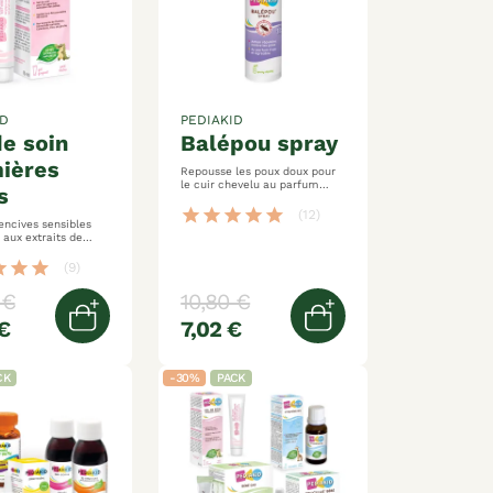
ID
PEDIAKID
balépou spray
ières
Repousse les poux doux pour
le cuir chevelu au parfum
s
frais et agréable
star
star
star
star
star
(12)
encives sensibles
de
ar
star
star
(9)
 €
10,80 €
€
7,02 €
er
Ajouter au panier
Ajouter au panier
CK
-30%
PACK