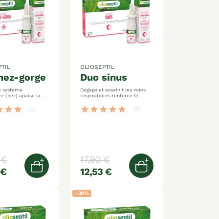
TIL
OLIOSEPTIL
 nez-gorge
duo sinus
le système
Dégage et assainit les voies
ez) apaise la
respiratoires renforce le
fonctionnement respiratoire
soulage la congestion nasale
ar
star
star
star
star
star
star
star
(2)
(5)
 €
17,90 €
 €
12,53 €
er
Ajouter au panier
Ajouter au panier
-30%