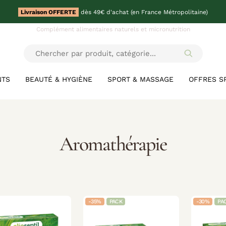
Livraison OFFERTE
dès 49€ d'achat (en France Métropolitaine)
Complément alimentaires naturels et micronutrition
NTS
BEAUTÉ & HYGIÈNE
SPORT & MASSAGE
OFFRES S
Aromathérapie
-35%
PACK
-30%
PA