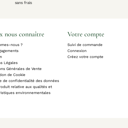
sans frais
x nous connaître
Votre compte
mmes-nous ?
Suivi de commande
gagements
Connexion
on
Créez votre compte
s Légales
ons Générales de Vente
tion de Cookie
ue de confidentialité des données
oduit relative aux qualités et
ristiques environnementales
www.shoppingnature.com© 2026