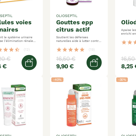
SEPTIL
OLIOSEPTIL
gouttes epp
olio
inaires
citrus actif
Apaise le
enrichi en
nit le système urinaire
Soutient les défenses
essentielles sensati
se l’élimination rénale
naturelles aide à lutter contre
fraîcheu
star
star
st
ion ou en
les refroidissements assainit
e gêne urinaire
les voies digestives
ar
star
star
star_half
star
star
star
star
star
(12)
(19)
20 €
16,50 €
16,50
4 €
9,90 €
8,25 
Ajouter au panier
Ajouter au pani
-40%
-30%
SEPTIL
OLIOSEPTIL
OLIOSEP