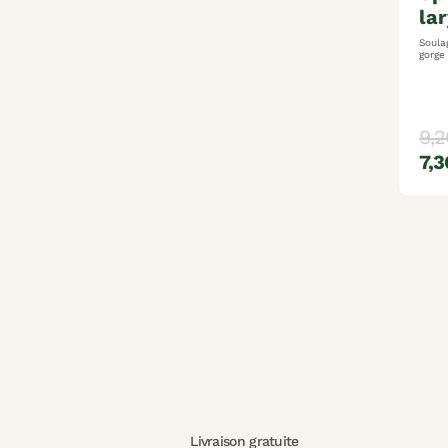
la
Soulag
gorge facilite la déglutition
dispo
9,2
7,3
Livraison gratuite