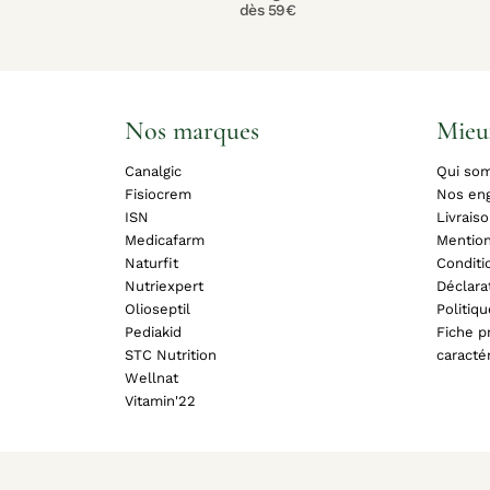
dès 59€
Nos marques
Mieu
Canalgic
Qui so
Fisiocrem
Nos en
ISN
Livrais
Medicafarm
Mention
Naturfit
Conditi
Nutriexpert
Déclara
Olioseptil
Politiq
Pediakid
Fiche pr
STC Nutrition
caracté
Wellnat
Vitamin'22