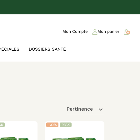
Mon Compte
Mon panier
0
PÉCIALES
DOSSIERS SANTÉ
expand_more
Pertinence
CK
-30%
PACK