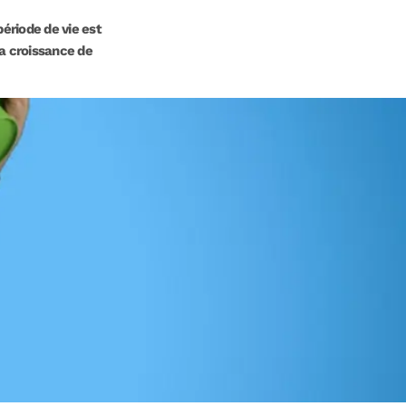
ériode de vie est
 la croissance de