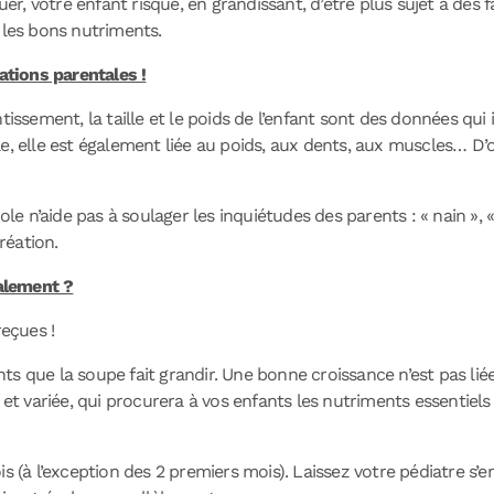
quer, votre enfant risque, en grandissant, d’être plus sujet à de
 les bons nutriments.
tions parentales !
tissement, la taille et le poids de l’enfant sont des données qui
, elle est également liée au poids, aux dents, aux muscles… D’où 
cole n’aide pas à soulager les inquiétudes des parents : « nain »
réation.
alement ?
reçues !
ts que la soupe fait grandir. Une bonne croissance n’est pas l
 et variée, qui procurera à vos enfants les nutriments essentiels
s (à l’exception des 2 premiers mois). Laissez votre pédiatre s’en