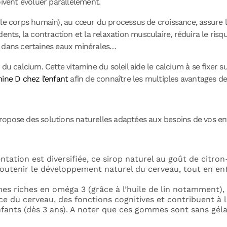
oivent évoluer parallèlement.
le corps humain), au cœur du processus de croissance, assure la
s dents, la contraction et la relaxation musculaire, réduira le risq
ja, dans certaines eaux minérales…
on du calcium. Cette vitamine du soleil aide le calcium à se fixer s
ine D chez l’enfan
t
afin de connaître les multiples avantages de
ropose des solutions naturelles adaptées aux besoins de vos en
entation est diversifiée, ce sirop naturel au goût de citron
outenir le développement naturel du cerveau, tout en ent
s riches en oméga 3 (grâce à l’huile de lin notamment), 
nce du cerveau, des fonctions cognitives et contribuent à
fants (dès 3 ans). A noter que ces gommes sont sans gélat