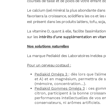
courbes de taille et de poids de votre enfant d
Le calcium (sel minéral la plus abondante dans 
favorisera la croissance, solidifiera les os et le
est présent dans les produits laitiers, tofu, so
La vitamine D, quant à elle, facilite l’assimilati
sur les
intérêts d’une supplémentation en vitam
Nos solutions naturelles
La marque Pediakid des Laboratoires Ineldea p
Pour un cerveau costaud :
Pediakid Oméga 3
: dès lors que l’alim
et A) et en magnésium, permettra de s
(mémoire, concentration…).
Pediakid Gommes Oméga 3
: ces gomme
citron, participent à la bonne croissa
performances intellectuelles de vos en
conservateurs, ni arômes artificiels.