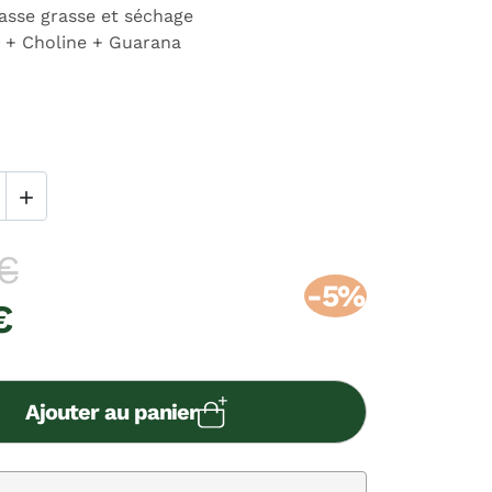
asse grasse et séchage
e + Choline + Guarana

€
-5%
€
Ajouter au panier