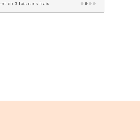
nt en 3 fois sans frais
Paiement s