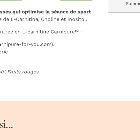
ivraison gratuite dès 59€
Paieme
isses qui optimise la séance de sport
e de L-Carnitine, Choline et Inositol.
ntrée en L-carnitine Carnipure™ :
arnipure-for-you.com).
orie
ût Fruits rouges
...