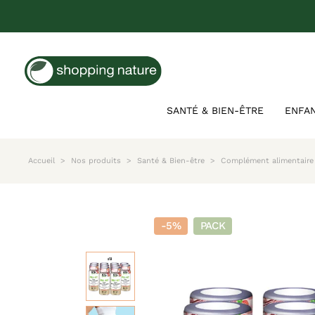
SANTÉ & BIEN-ÊTRE
ENFA
Accueil
Nos produits
Santé & Bien-être
Complément alimentaire 
-5%
PACK