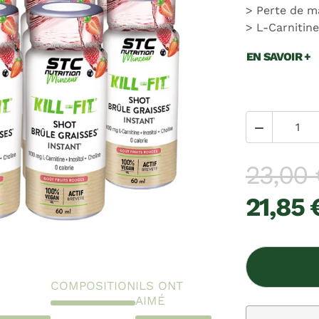
Perte de m
L-Carnitin
EN SAVOIR +

23,00 
21,85 
COMPOSITION
ILS ONT
AIMÉ