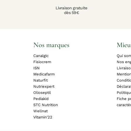
Livraison gratuite
dès 59€
Nos marques
Mieu
Canalgic
Qui so
Fisiocrem
Nos en
ISN
Livrais
Medicafarm
Mention
Naturfit
Conditi
Nutriexpert
Déclara
Olioseptil
Politiq
Pediakid
Fiche pr
STC Nutrition
caracté
Wellnat
Vitamin'22