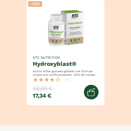
-40%
STC NUTRITION
hydroxyblast®
Action brûle-graisses globale une formule
unique aux actifs puissants -22% de masse
grasse et -5cm de tour de taille
star
star
star
star
star_border
(74)
28,90 €
17,34 €
Ajouter au pan