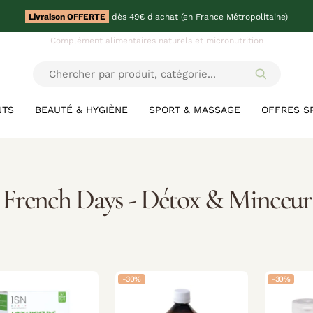
Livraison OFFERTE
dès 49€ d'achat (en France Métropolitaine)
Complément alimentaires naturels et micronutrition
NTS
BEAUTÉ & HYGIÈNE
SPORT & MASSAGE
OFFRES S
French Days - Détox & Minceur
-30%
-30%