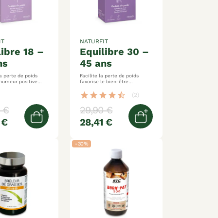
IT
NATURFIT
equilibre 30 –
ns
45 ans
a perte de poids
Facilite la perte de poids
'humeur positive
favorise le bien-être
global
émotionnel pour un bon
équilibre hormonal
star
star
star
star
star_half
(2)
 €
29,90 €
 €
28,41 €
er
Ajouter au panier
Ajouter au panier
-30%