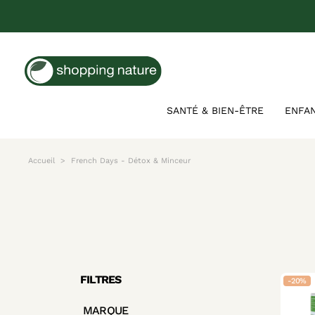
SANTÉ & BIEN-ÊTRE
ENFA
Accueil
French Days - Détox & Minceur
FILTRES
-20%
MARQUE