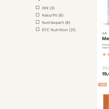
ISN
(3)
Naturfit
(6)
Nutriexpert
(6)
STC Nutrition
(21)
ISN
m
Compl
vitam
effic
prouv
star
st
favor
graiss
contr
taux de 
24,
végét
19,
-15%