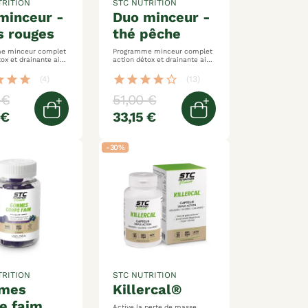
TRITION
STC NUTRITION
duo minceur -
s rouges
thé pêche
e minceur complet
Programme minceur complet
x et drainante aide
action détox et drainante aide
la silhouette
à affiner la silhouette
ar
star
star
star
star
star
star
star_border
(4)
(13)
 €
51,00 €
 €
33,15 €
er
Ajouter au panier
Ajouter au panier
-30%
TRITION
STC NUTRITION
killercal®
e faim
Active la perte de masse