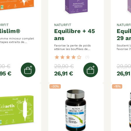
RFIT
NATURFIT
NATURF
olislim®
equilibre + 45
equilibre 18 –
ans
29 a
amme minceur complet
 extraits de
00% bio détoxifie,
Favorise la perte de poids
Soutient l
 et brûle les graisses
atténue les bouffées de
favorise l
chaleur soutient l'équilibre
bien-être 
hormonal
star
star
star
star
star_border
(1)
00 €
29,90 €
29,90
95 €
26,91 €
26,91
Ajouter au panier
Ajouter au pani
-20%
-15%