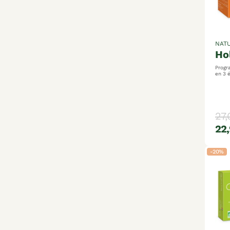
NATU
h
Progr
en 3 étapes
plantes 1
draine
27,
22,
-20%