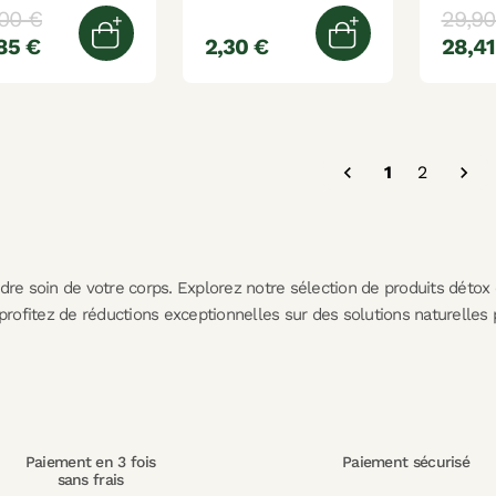
00 €
29,90
85 €
2,30 €
28,41
Ajouter au panier
Ajouter au pani

1
2

ndre soin de votre corps. Explorez notre sélection de produits détox
 profitez de réductions exceptionnelles sur des solutions naturelles 
Paiement en 3 fois
Paiement sécurisé
sans frais