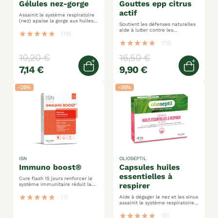
gélules nez-gorge
gouttes epp citrus
actif
Assainit le système respiratoire
(nez) apaise la gorge aux huiles
Soutient les défenses naturelles
essentielles
aide à lutter contre les
star
star
star
star
star
(19)
refroidissements assainit les
voies digestives
star
star
star
star
star
(19)
10,20 €
16,50 €
7,14 €
9,90 €
Ajouter au panier
Ajoute
-25%
-35%
ISN
OLIOSEPTIL
immuno boost®
capsules huiles
essentielles à
Cure flash 15 jours renforcer le
respirer
système immunitaire réduit la
fatigue
star
star
star
star
star
(1)
Aide à dégager le nez et les sinus
assainit le système respiratoire a
diluer dans l’eau chaude pour
inhalation
star
star
star
star
star
(5)