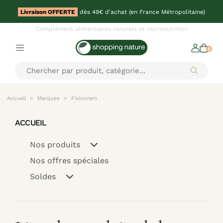
Livraison OFFERTE
dès 49€ d'achat (en France Métropolitaine)
Complément alimentaires naturels et micronutrition
0
Accueil
Marques
Fisiocrem
ACCUEIL
Nos produits
Nos offres spéciales
Soldes