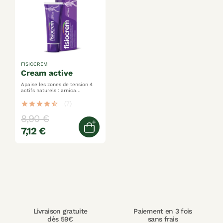
FISIOCREM
cream active
Apaise les zones de tension 4
actifs naturels : arnica
calendula, millepertuis, arbre à
thé sensation de fraîcheur 93%
star
star
star
star
star_half
(7)
d’ingrédients d’origine naturelle
8,90 €
7,12 €
Quick view
Livraison gratuite
Paiement en 3 fois
dès 59€
sans frais