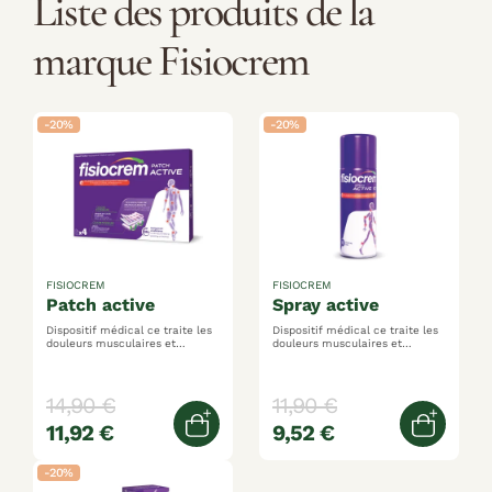
Liste des produits de la
marque Fisiocrem
-20%
-20%
FISIOCREM
FISIOCREM
patch active
spray active
Dispositif médical ce traite les
Dispositif médical ce traite les
douleurs musculaires et
douleurs musculaires et
articulaires technologie
articulaires effet froid
brevetée de micro-courants de
immédiat réduction de la
faible intensité haute
douleur & amélioration de la
adhérence des patchs
mobilité articulaire
14,90 €
11,90 €
11,92 €
9,52 €
Ajouter au panier
Ajoute
-20%