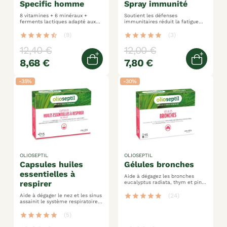
specific homme
spray immunité
8 vitamines + 6 minéraux +
Soutient les défenses
ferments lactiques adapté aux
immunitaires réduit la fatigue
besoins spécifiques de l'homme
spray 100% végétal 250% des ar
tonifie et renforce l'organisme
en vitamine d
star
star
star
star
star_half
(9)
star
star
star
star
star
(3)
12,40 €
12,00 €
8,68 €
7,80 €
Ajouter au panier
Ajoute
-35%
-30%
OLIOSEPTIL
OLIOSEPTIL
capsules huiles
gélules bronches
essentielles à
Aide à dégagez les bronches
respirer
eucalyptus radiata, thym et pin
sylvestre participe aux fonctions
optimales du système
star
star
star
star
star
(24)
Aide à dégager le nez et les sinus
respiratoire
assainit le système respiratoire a
diluer dans l’eau chaude pour
inhalation
star
star
star
star
star
(5)