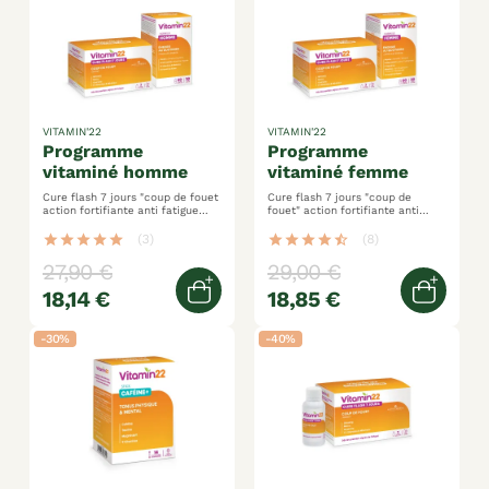
VITAMIN'22
VITAMIN'22
programme
programme
vitaminé homme
vitaminé femme
Cure flash 7 jours "coup de fouet
Cure flash 7 jours "coup de
action fortifiante anti fatigue
fouet" action fortifiante anti
formule spécifique homme
fatigue formule spécifique
femme
star
star
star
star
star
(3)
star
star
star
star
star_half
(8)
27,90 €
29,00 €
18,14 €
18,85 €
Ajouter au panier
Ajoute
-30%
-40%