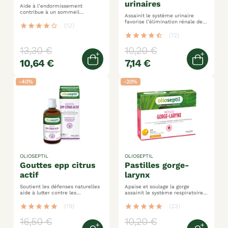
urinaires
Aide à l’endormissement
contribue à un sommeil
Assainit le système urinaire
réparateur participe à la détente
favorise l’élimination rénale de
et la relaxation
star
star
star
star
star_border
(12)
l’eau en prévention ou en cas de
gêne urinaire
star
star
star
star
star_half
(12)
13,30 €
10,20 €
10,64 €
7,14 €
Ajouter au panier
Ajoute
-40%
-20%
OLIOSEPTIL
OLIOSEPTIL
gouttes epp citrus
pastilles gorge-
actif
larynx
Soutient les défenses naturelles
Apaise et soulage la gorge
aide à lutter contre les
assainit le système respiratoire
refroidissements assainit les
miel de manuka et huiles
voies digestives
essentielles
star
star
star
star
star
(19)
star
star
star
star
star
(23)
16,50 €
10,20 €